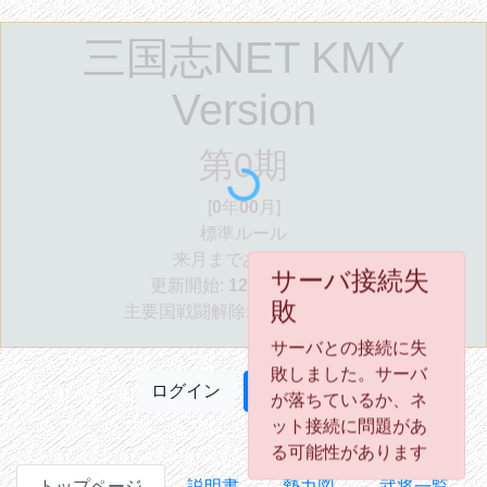
三国志NET KMY
Version
第0
期
[
0
年
00
月]
標準ルール
サーバ接続失
来月まであと
-6
秒
敗
更新開始:
12
年
01
月より
主要国戦闘解除:
36
年
01
月より
サーバとの接続に失
敗しました。サーバ
が落ちているか、ネ
ログイン
新規登録
ット接続に問題があ
る可能性があります
トップページ
説明書
勢力図
武将一覧