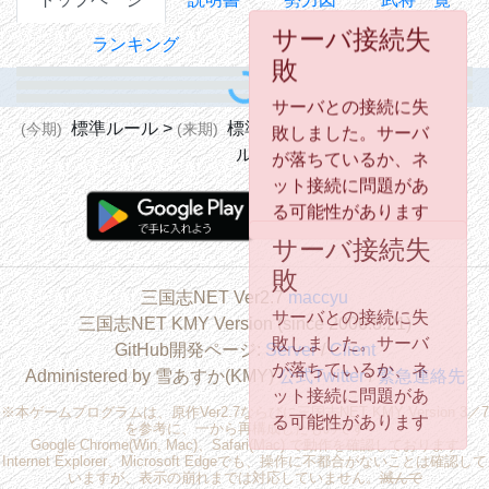
サーバ接続失
敗
ランキング
統一記録
サーバとの接続に失
敗しました。サーバ
が落ちているか、ネ
標準ルール
>
標準ルール
>
標準ルー
(今期)
(来期)
(来々期)
ット接続に問題があ
ル
る可能性があります
サーバ接続失
敗
三国志NET Ver2.7
maccyu
サーバとの接続に失
三国志NET KMY Version (since 2006.8.21)
敗しました。サーバ
GitHub開発ページ:
Server
/
Client
が落ちているか、ネ
Administered by 雪あすか(KMY)
公式Twitter
/
緊急連絡先
ット接続に問題があ
※本ゲームプログラムは、原作Ver2.7ならびに三国志NET KMY Version 3／7
る可能性があります
を参考に、一から再構成したものです
Google Chrome(Win, Mac)、Safari(Mac) で動作を確認しております
Internet Explorer、Microsoft Edgeでも、操作に不都合がないことは確認して
いますが、表示の崩れまでは対応していません。
滅んで